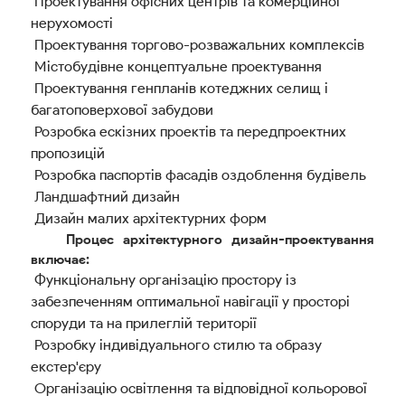
Проектування офісних центрів та комерційної
нерухомості
Проектування торгово-розважальних комплексів
Містобудівне концептуальне проектування
Проектування генпланів котеджних селищ і
багатоповерхової забудови
Розробка ескізних проектів та передпроектних
пропозицій
Розробка паспортів фасадів оздоблення будівель
Ландшафтний дизайн
Дизайн малих архітектурних форм
Процес архітектурного дизайн-проектування
включає:
Функціональну організацію простору із
забезпеченням оптимальної навігації у просторі
споруди та на прилеглій території
Розробку індивідуального стилю та образу
екстер'єру
Організацію освітлення та відповідної кольорової