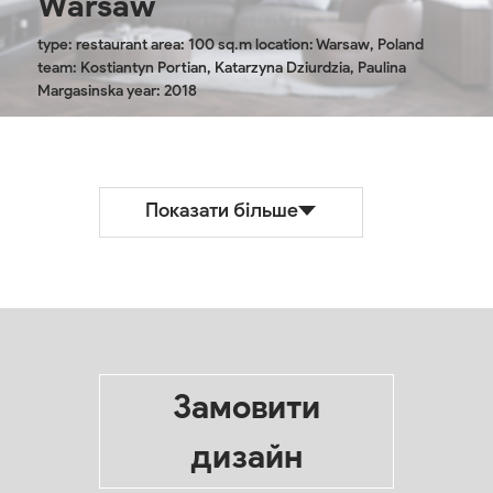
Warsaw
type: restaurant area: 100 sq.m location: Warsaw, Poland
team: Kostiantyn Portian, Katarzyna Dziurdzia, Paulina
Margasinska year: 2018
Показати більше
Замовити
дизайн