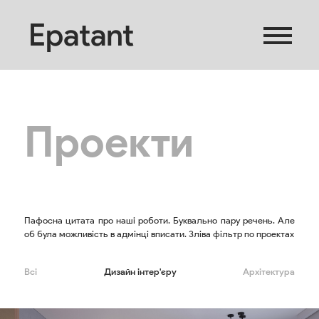
Epatant
Проекти
Пафосна цитата про наші роботи. Буквально пару речень. Але
об була можливість в адмінці вписати. Зліва фільтр по проектах
Всі
Дизайн інтер'єру
Архітектура